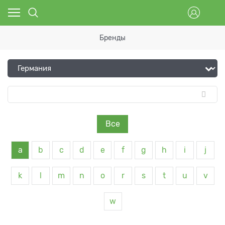
Бренды
Все
a
b
c
d
e
f
g
h
i
j
k
l
m
n
o
r
s
t
u
v
w