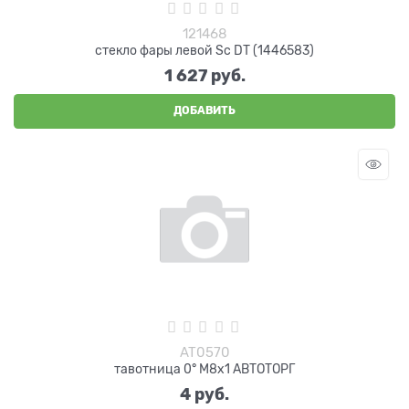
121468
стекло фары левой Sc DT (1446583)
1 627
 руб.
ДОБАВИТЬ
AT0570
тавотница 0° M8х1 АВТОТОРГ
4
 руб.