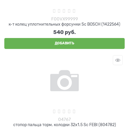
F00VX99999
к-т колец уплотнительных форсунки Sc BOSCH (1422564)
540
 руб.
ДОБАВИТЬ
04767
стопор пальца торм. колодки 32x1.5 Sc FEBI (804782)