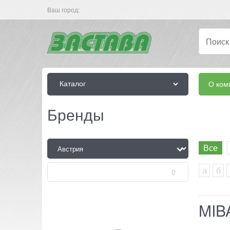
Ваш город:
Каталог
О ком
Бренды
Все
а
б
MIB