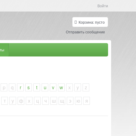
Войти
Корзина:
пусто
Отправить сообщение
ты
p
q
r
s
t
u
v
w
x
y
z
т
у
ф
х
ц
ч
ш
щ
э
ю
я