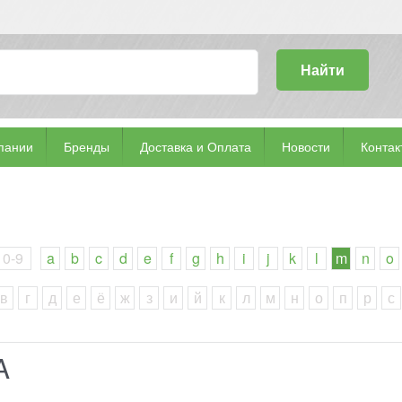
Найти
пании
Бренды
Доставка и Оплата
Новости
Контак
0-9
a
b
c
d
e
f
g
h
i
j
k
l
m
n
o
в
г
д
е
ё
ж
з
и
й
к
л
м
н
о
п
р
с
A