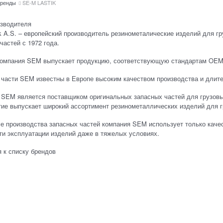
ренды
SE-M LASTIK
изводителя
k A.S. – европейский производитель резинометалические изделий для гр
частей с 1972 года.
компания SEM выпускает продукцию, соответствующую стандартам OEM
 части SEM известны в Европе высоким качеством производства и длит
 SEM является поставщиком оригинальных запасных частей для грузовы
ие выпускает широкий ассортимент резинометаллических изделий для гру
е производства запасных частей компания SEM использует только каче
ти эксплуатации изделий даже в тяжелых условиях.
 к списку брендов