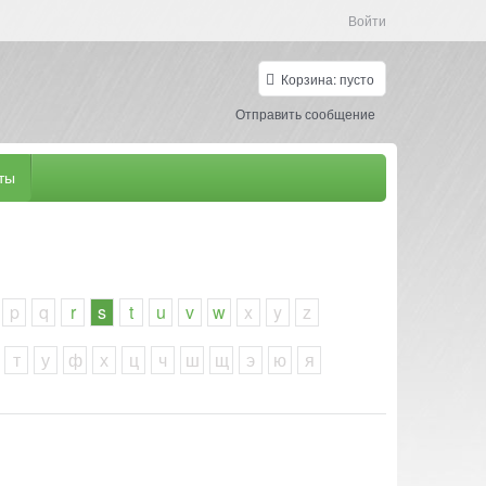
Войти
Корзина:
пусто
Отправить сообщение
ты
p
q
r
s
t
u
v
w
x
y
z
т
у
ф
х
ц
ч
ш
щ
э
ю
я