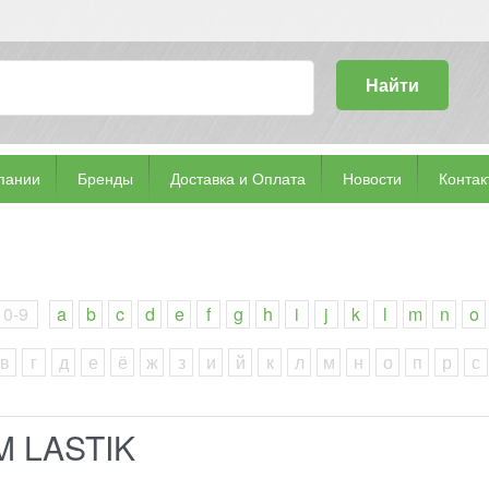
Найти
пании
Бренды
Доставка и Оплата
Новости
Контак
0-9
a
b
c
d
e
f
g
h
i
j
k
l
m
n
o
в
г
д
е
ё
ж
з
и
й
к
л
м
н
о
п
р
с
M LASTIK