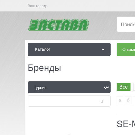
Ваш город:
Каталог
О ком
Бренды
Все
а
б
SE-