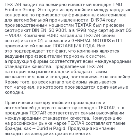
TEXTAR входит во всемирно известный концерн TMD
Friction Group. Это один из крупнейших международных
концернов по производству фрикционных материалов
для автомобильной промышленности. В 1994 году
производственным мощностям TEXTAR был присвоен
сертификат DIN EN ISO 9001, а в 1998 году сертификат QS
— 9000. Компания FORD наградила TEXTAR своим
сертификатом Q1, а компании GENERAL MOTORS и ITT
присвоили ей звание ПОСТАВЩИК ГОДА. Всё
это подтверждает тот факт, что компания является
ведущим производителем тормозных систем,
а продукция фирмы соответствует всем международным
стандартам качества. Предлагаемые TEXTAR
на вторичном рынке колодки обладают таким
же качеством, как и колодки, поставляемые на конвейер.
Кроме того, во всех каталогах фирмы указывается
тот материал, из которого производятся оригинальные
колодки.
Практически все крупнейшие производители
автомобилей доверяют качеству колодок TEXTAR, т. к.
продукция TEXTAR соответствует самым высочайшим
международным стандартам качества. Конкуренцию
на российском рынке марке TEXTAR составляют такие
брэнды, как — Jurid и Pagid. Продукция компании
выходит из заводских цехов во многих