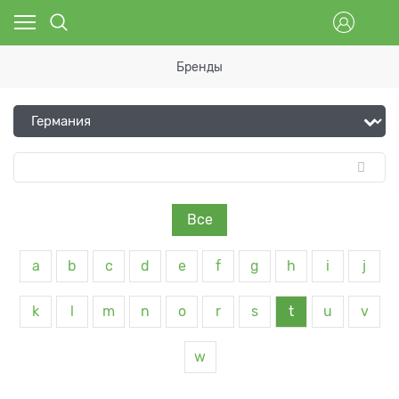
Бренды
Все
a
b
c
d
e
f
g
h
i
j
k
l
m
n
o
r
s
t
u
v
w