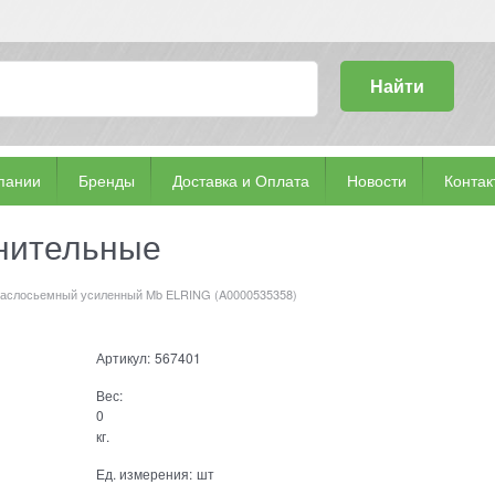
Найти
пании
Бренды
Доставка и Оплата
Новости
Контак
тнительные
маслосьемный усиленный Mb ELRING (A0000535358)
Артикул:
567401
Вес:
0
кг.
Ед. измерения:
шт