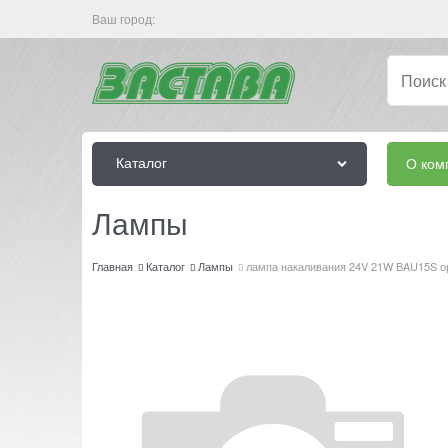
Ваш город:
Каталог
О ком
Лампы
Главная
Каталог
Лампы
лампа накаливания 24V 21W BAU15S о