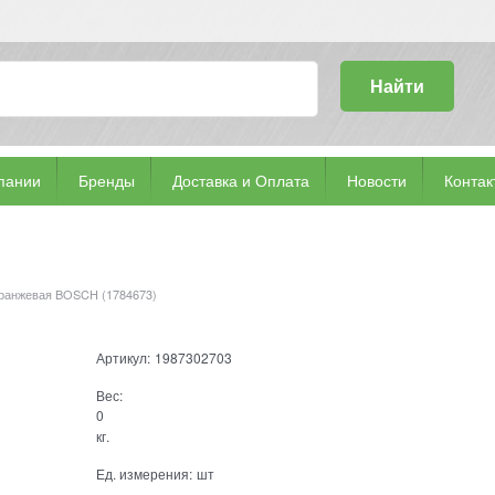
Найти
пании
Бренды
Доставка и Оплата
Новости
Контак
ранжевая BOSCH (1784673)
Артикул:
1987302703
Вес:
0
кг.
Ед. измерения:
шт