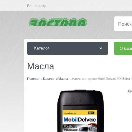
Ваш город:
Каталог
О ком
Масла
Главная
Каталог
Масла
масло моторное Mobil Delvac MX Extra
Хи