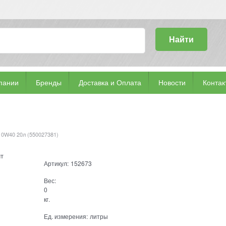
Найти
пании
Бренды
Доставка и Оплата
Новости
Контак
 10W40 20л (550027381)
т
Артикул:
152673
Вес:
0
кг.
Ед. измерения:
литры