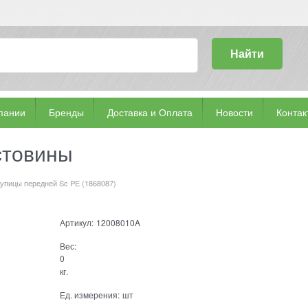
Найти
пании
Бренды
Доставка и Оплата
Новости
Контак
стовины
упицы передней Sc PE (1868087)
Артикул:
12008010A
Вес:
0
кг.
Ед. измерения:
шт