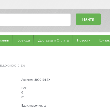
Найти
пании
Бренды
Доставка и Оплата
Новости
Контак
TELLOX (8000101SX)
Артикул:
8000101SX
Вес:
0
кг.
Ед. измерения:
шт