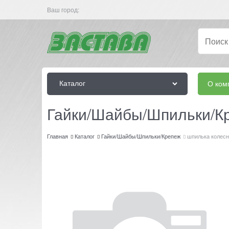
Ваш город:
Каталог
О ком
Гайки/Шайбы/Шпильки/К
Главная
Каталог
Гайки/Шайбы/Шпильки/Крепеж
шпилька колесн