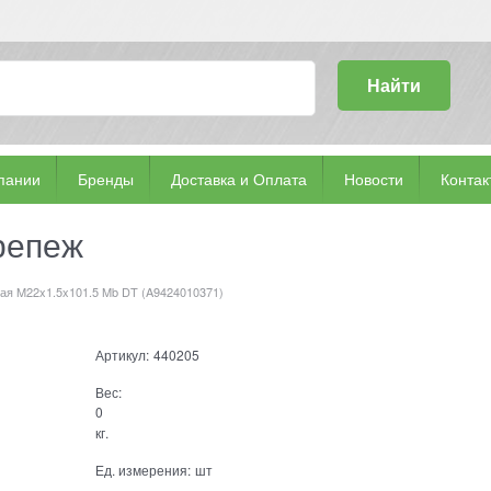
Найти
пании
Бренды
Доставка и Оплата
Новости
Контак
репеж
ая M22x1.5x101.5 Mb DT (A9424010371)
Артикул:
440205
Вес:
0
кг.
Ед. измерения:
шт