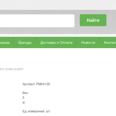
Найти
пании
Бренды
Доставка и Оплата
Новости
Контак
к d12 JOHN-GUEST
Артикул:
PM0412E
Вес:
0
кг.
Ед. измерения:
шт