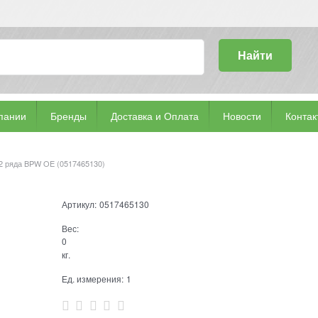
Найти
пании
Бренды
Доставка и Оплата
Новости
Контак
 2 ряда BPW OE (0517465130)
Артикул:
0517465130
Вес:
0
кг.
Ед. измерения:
1