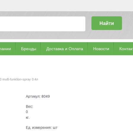
Найти
пании
Бренды
Доставка и Оплата
Новости
Контак
multi-funktion-spray 0.4л
Артикул:
8049
Вес:
0
кг.
Ед. измерения:
шт