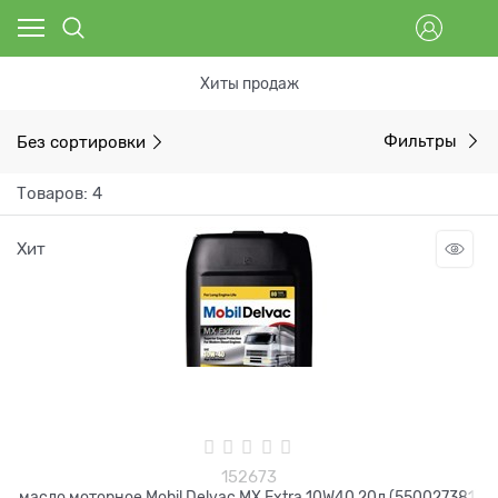
Хиты продаж
Без сортировки
Фильтры
Товаров: 4
Хит
152673
масло моторное Mobil Delvac MX Extra 10W40 20л (550027381)