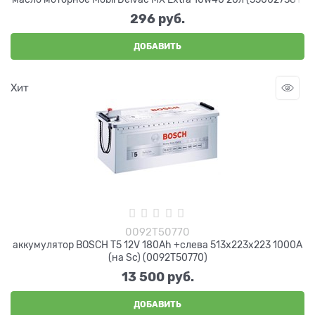
296
 руб.
ДОБАВИТЬ
Хит
0092T50770
аккумулятор BOSCH T5 12V 180Ah +слева 513x223x223 1000A
(на Sc) (0092T50770)
13 500
 руб.
ДОБАВИТЬ